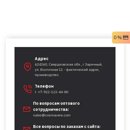
0 %
Адрес
624260, Свердловская обл., г Заречный,
ул. Восточная 11 - фактический адрес,
производство.
Телефон
т. +7-922-122-44-80
По вопросам оптового
сотрудничества:
sales@cosmavera.com
Все вопросы по заказам с сайта: