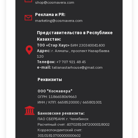
shop@cosmavera.com
Реклама и PR:
marketing@cosmavera.com
Представительство в Республике
Казахстан:
ТОО «Стар Хаус»
БИН 230340041400
Адрес:
г. Алматы , проспект Назарбаева
120
Телефон:
+7 707 921 48 45
e-mail:
tatianastarhouse@gmail.com
Реквизиты
ООО "Космавера"
ОГРН: 1186658069663
ИНН / КПП: 6658520000 / 665801001
Банковские реквизиты:
ПАО СБЕРБАНК г. Челябинск
Расчетный счет: 40702810472000018002
Корреспондентский счет:
30101810700000000602