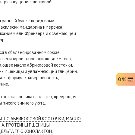
о даря ощущение шёлковой
гранный букет: перед вами
 всплески мандарина и персика
ыханием ели Фрейзера и освежающей
оры.
ся в сбалансированном союзе
огенизированное оливковое масло,
чающее масло абрикосовой косточки,
ны пшеницы и увлажняющий глицерин.
ает формуле завершенность,
0 %
ение.
 тает на кончиках пальцев, превращая
 тихого зимнего уюта.
МАСЛО АБРИКОСОВОЙ КОСТОЧКИ, МАСЛО
НА, ПРОТЕИНЫ ПШЕНИЦЫ,
ДЕЛЬТА ГЛЮКОНОЛАКТОН,