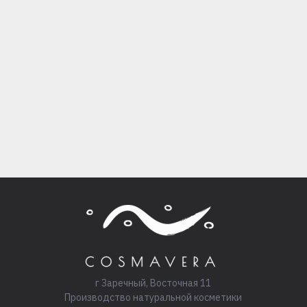
г Заречный, Восточная 11
Производство натуральной косметики