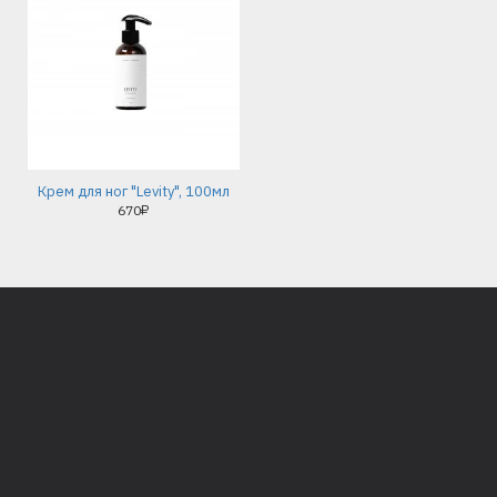
Крем для ног "Levity", 100мл
670₽