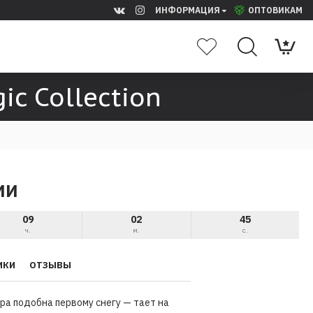
ИНФОРМАЦИЯ
ОПТОВИКАМ
ic Collection
ИИ
09
02
45
ч.
м.
с.
ИКИ
ОТЗЫВЫ
ура подобна первому снегу — тает на