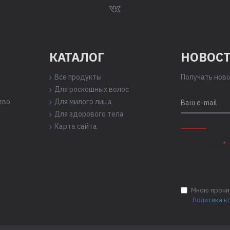
КАТАЛОГ
НОВОСТ
Все продукты
Получать ново
Для роскошных волос
тво
Для милого лица
Для здорового тела
CAPTCHA
Карта сайта
Введите код
Мною прочит
Политика к