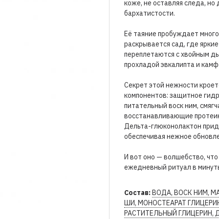
коже, не оставляя следа, н
бархатистости.
Её таяние пробуждает много
раскрывается сад, где яркие
переплетаются с хвойным д
прохладой эвкалипта и камф
Секрет этой нежности кроет
компонентов: защитное гидр
питательный воск ним, смяг
восстанавливающие протеи
Дельта-глюконолактон прид
обеспечивая нежное обновл
И вот оно — волшебство, что
ежедневный ритуал в минуты
Состав:
ВОДА, ВОСК НИМ, 
ШИ, МОНОСТЕАРАТ ГЛИЦЕРИ
РАСТИТЕЛЬНЫЙ ГЛИЦЕРИН, 